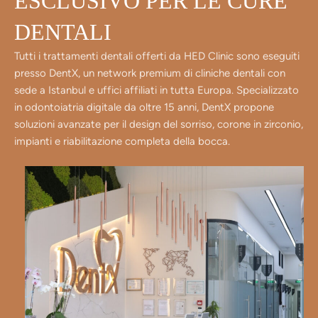
ESCLUSIVO PER LE CURE
DENTALI
Tutti i trattamenti dentali offerti da HED Clinic sono eseguiti
presso DentX, un network premium di cliniche dentali con
sede a Istanbul e uffici affiliati in tutta Europa. Specializzato
in odontoiatria digitale da oltre 15 anni, DentX propone
soluzioni avanzate per il design del sorriso, corone in zirconio,
impianti e riabilitazione completa della bocca.