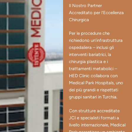
Il Nostro Partner
Accreditato per l’Eccellenza
Chirurgica
Per le procedure che
richiedono un’infrastruttura
ospedaliera – inclusi gli
interventi bariatrici, la
chirurgia plastica e i
trattamenti metabolici –
HED Clinic collabora con
Medical Park Hospitals, uno
dei più grandi e rispettati
gruppi sanitari in Turchia.
Con strutture accreditate
JCI e specialisti formati a
livello internazionale, Medical
Park garantisce un ambiente