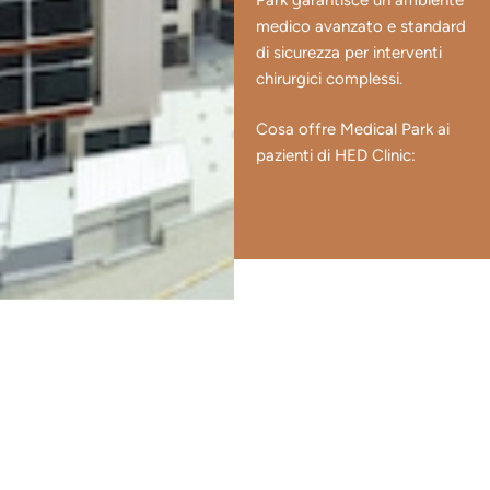
medico avanzato e standard
di sicurezza per interventi
chirurgici complessi.
Cosa offre Medical Park ai
pazienti di HED Clinic: