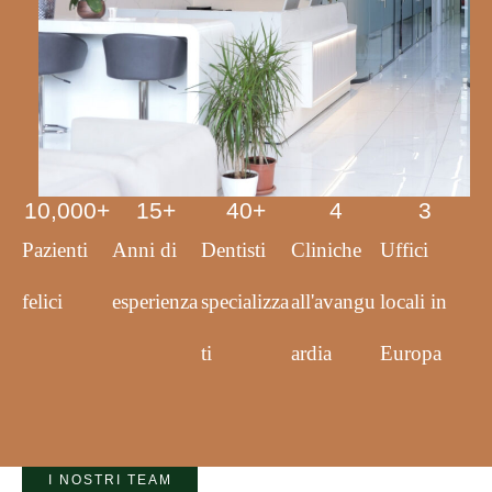
10,000
+
15
+
40
+
4
3
Pazienti
Anni di
Dentisti
Cliniche
Uffici
felici
esperienza
specializza
all'avangu
locali in
ti
ardia
Europa
I NOSTRI TEAM