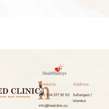
Contacts
Address
+90 534 517 92 50
Sultangazi /
İstanbul