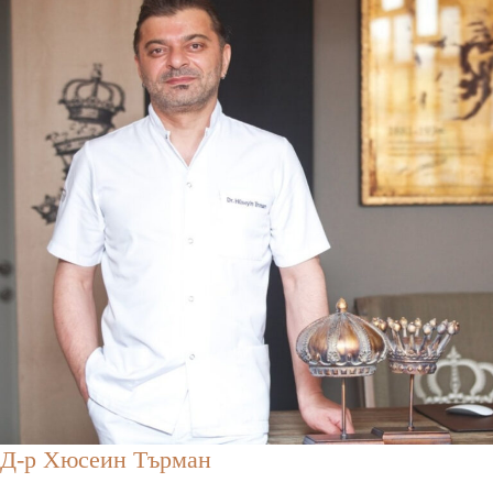
Д-р Хюсеин Търман