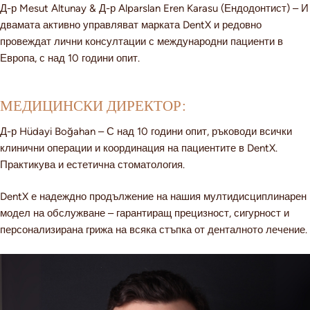
Д-р Mesut Altunay & Д-р Alparslan Eren Karasu (Ендодонтист) – И
двамата активно управляват марката DentX и редовно
провеждат лични консултации с международни пациенти в
Европа, с над 10 години опит.
МЕДИЦИНСКИ ДИРЕКТОР:
Д-р Hüdayi Boğahan – С над 10 години опит, ръководи всички
клинични операции и координация на пациентите в DentX.
Практикува и естетична стоматология.
DentX е надеждно продължение на нашия мултидисциплинарен
модел на обслужване – гарантиращ прецизност, сигурност и
персонализирана грижа на всяка стъпка от денталното лечение.