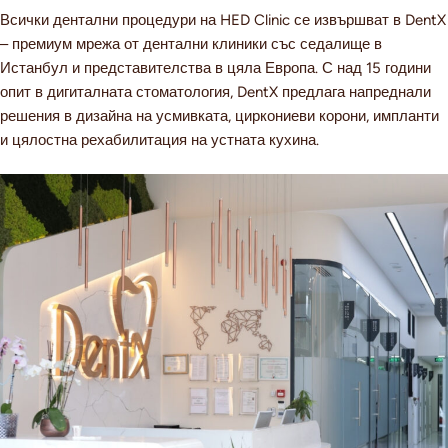
Всички дентални процедури на HED Clinic се извършват в DentX
– премиум мрежа от дентални клиники със седалище в
Истанбул и представителства в цяла Европа. С над 15 години
опит в дигиталната стоматология, DentX предлага напреднали
решения в дизайна на усмивката, циркониеви корони, импланти
и цялостна рехабилитация на устната кухина.