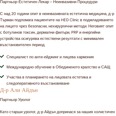
Партньор-Естетичен Лекар – Неинвазивни Процедури
С над 20 години опит в неинвазивната естетична медицина, д-р
Търман подпомага пациентите на HED Clinic в подмладяването
на лицето чрез безопасни, нехирургични методи. Неговият опит
с ботулинов токсин, дермални филъри, PRP и енергийни
устройства осигурява естествени резултати с минимален
възстановителен период.
Специалист по анти-ейджинг и лицева хармония
Международно обучение в Обединеното кралство и САЩ
Участва в планирането на лицевата естетика и
следоперативното възстановяване
Д-р Али Айдън
Партньор Уролог
Като старши уролог, д-р Айдън допринася за нашия холистичен