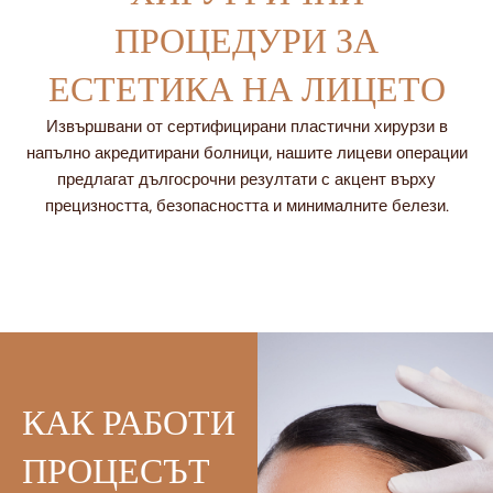
ПРОЦЕДУРИ ЗА
ЕСТЕТИКА НА ЛИЦЕТО
Извършвани от сертифицирани пластични хирурзи в
Ри
напълно акредитирани болници, нашите лицеви операции
но
предлагат дългосрочни резултати с акцент върху
пл
Не
прецизността, безопасността и минималните белези.
аст
хи
ик
ру
а
рги
(хи
чн
ру
а
рги
ест
я
ети
на
ка
КАК РАБОТИ
но
на
са)
ли
ПРОЦЕСЪТ
:
цет