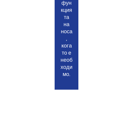
фун
йки
ките,
кция
про
крак
та
дукт
ата
на
и и
на
носа
техн
вран
,
ики
а,
кога
от
устн
то е
свет
ите
необ
овна
и
ходи
клас
бузи
мо.
а.
те.