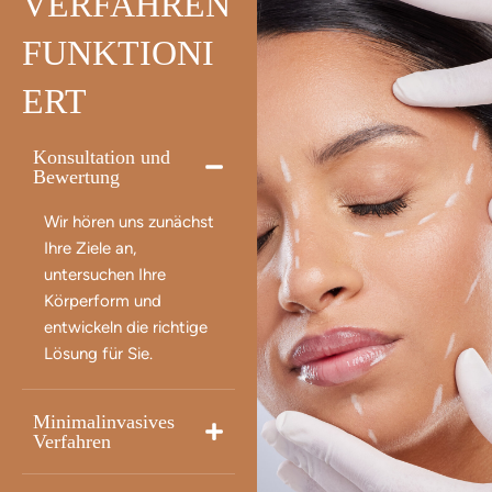
VERFAHREN
FUNKTIONI
ERT
Konsultation und
Bewertung
Wir hören uns zunächst
Ihre Ziele an,
untersuchen Ihre
Körperform und
entwickeln die richtige
Lösung für Sie.
Minimalinvasives
Verfahren