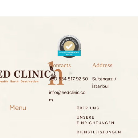
Contacts
Address
+90 534 517 92 50
Sultangazi /
İstanbul
info@hedclinic.co
m
Menu
ÜBER UNS
UNSERE
EINRICHTUNGEN
DIENSTLEISTUNGEN
PATIENTENREISE